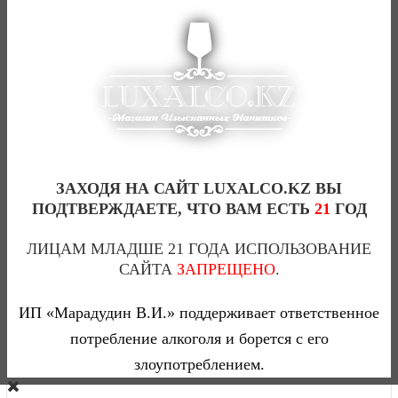
ЗАХОДЯ НА САЙТ LUXALCO.KZ ВЫ
ПОДТВЕРЖДАЕТЕ, ЧТО ВАМ ЕСТЬ
21
ГОД
ЛИЦАМ МЛАДШЕ 21 ГОДА ИСПОЛЬЗОВАНИЕ
САЙТА
ЗАПРЕЩЕНО
.
АРАРАТ DVIN 10 YO (КОЛЛЕКЦИОННЫЙ)-0,7(Л)
ИП «Марадудин В.И.» поддерживает ответственное
0
потребление алкоголя и борется с его
злоупотреблением.
19 870 тг