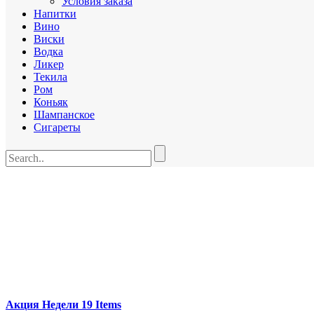
Условия заказа
Напитки
Вино
Виски
Водка
Ликер
Текила
Ром
Коньяк
Шампанское
Сигареты
Элитный алкоголь в Алматы
Акция Недели
19 Items