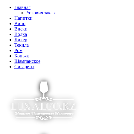
Главная
Условия заказа
Напитки
Вино
Виски
Водка
Ликер
Текила
Ром
Коньяк
Шампанское
Сигареты