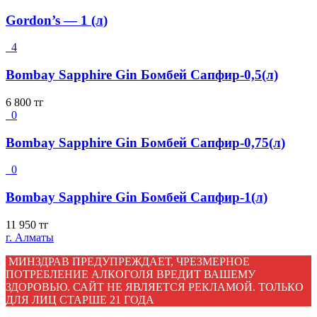
Gordon’s — 1 (л)
4
Bombay Sapphire Gin Бомбей Сапфир-0,5(л)
6 800
тг
0
Bombay Sapphire Gin Бомбей Сапфир-0,75(л)
0
Bombay Sapphire Gin Бомбей Сапфир-1(л)
11 950
тг
г. Алматы
МИНЗДРАВ ПРЕДУПРЕЖДАЕТ, ЧРЕЗМЕРНОЕ
ПОТРЕБЛЕНИЕ АЛКОГОЛЯ ВРЕДИТ ВАШЕМУ
ЗДОРОВЬЮ. САЙТ НЕ ЯВЛЯЕТСЯ РЕКЛАМОЙ. ТОЛЬКО
ДЛЯ ЛИЦ СТАРШЕ 21 ГОДА