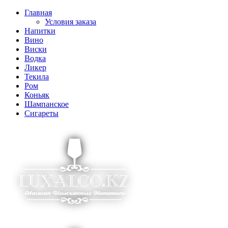
Главная
Условия заказа
Напитки
Вино
Виски
Водка
Ликер
Текила
Ром
Коньяк
Шампанское
Сигареты