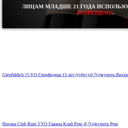
ЛИЦАМ МЛАДШЕ 21 ГОДА ИСПОЛЬЗ
ЗАПРЕЩЕНО
.
Glenfiddich 15 YO Гленфидиш 15 лет (тубус)-0,7(л)
купить Виск
Havana Club Rum 3 YO Гавана Клаб Ром -0,7(л)
купить Ром