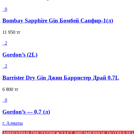
0
Bombay Sapphire Gin Бомбей Сапфир-1(л)
11 950
тг
2
Gordon’s (2L)
2
Barrister Dry Gin Джин Барристер Драй 0.7L
6 800
тг
0
Gordon’s — 0,7 (л)
г. Алматы
МИНЗДРАВ ПРЕДУПРЕЖДАЕТ, ЧРЕЗМЕРНОЕ ПОТРЕБЛЕН