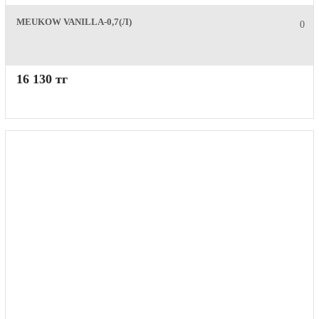
MEUKOW VANILLA-0,7(Л)
0
16 130 тг