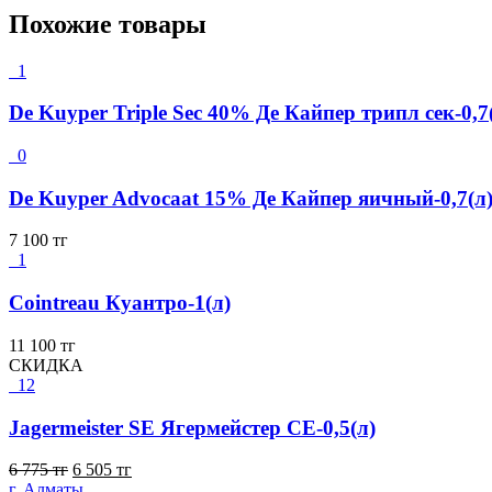
Похожие товары
1
De Kuyper Triple Sec 40% Де Кайпер трипл сек-0,7
0
De Kuyper Advocaat 15% Де Кайпер яичный-0,7(л
7 100
тг
1
Cointreau Куантро-1(л)
11 100
тг
СКИДКА
12
Jagermeister SE Ягермейстер СЕ-0,5(л)
6 775
тг
6 505
тг
г. Алматы