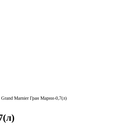
»
Grand Marnier Гран Марни-0,7(л)
7(л)