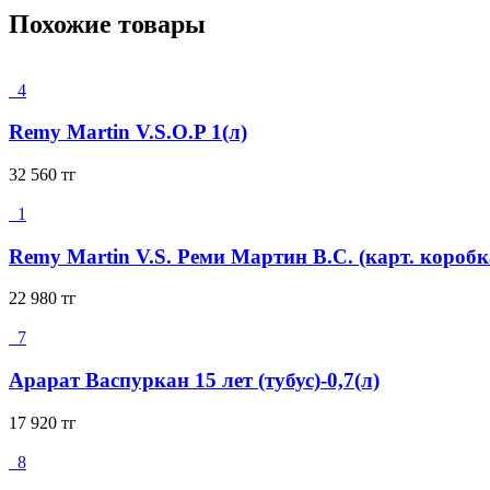
Похожие товары
4
Remy Martin V.S.O.P 1(л)
32 560
тг
1
Remy Martin V.S. Реми Мартин В.С. (карт. коробка
22 980
тг
7
Арарат Васпуркан 15 лет (тубус)-0,7(л)
17 920
тг
8