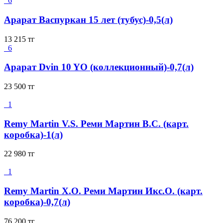
6
Арарат Васпуркан 15 лет (тубус)-0,5(л)
13 215
тг
6
Арарат Dvin 10 YO (коллекционный)-0,7(л)
23 500
тг
1
Remy Martin V.S. Реми Мартин В.С. (карт.
коробка)-1(л)
22 980
тг
1
Remy Martin X.O. Реми Мартин Икс.О. (карт.
коробка)-0,7(л)
76 200
тг