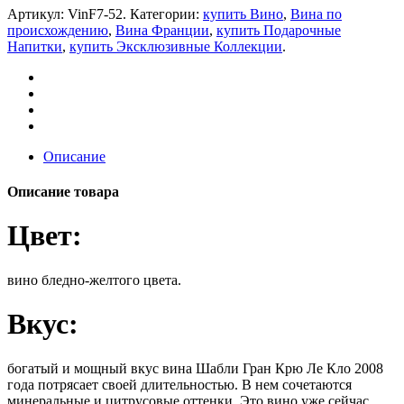
Артикул:
VinF7-52
.
Категории:
купить Вино
,
Вина по
происхождению
,
Вина Франции
,
купить Подарочные
Напитки
,
купить Эксклюзивные Коллекции
.
Описание
Описание товара
Цвет:
вино бледно-желтого цвета.
Вкус:
богатый и мощный вкус вина Шабли Гран Крю Ле Кло 2008
года потрясает своей длительностью. В нем сочетаются
минеральные и цитрусовые оттенки. Это вино уже сейчас