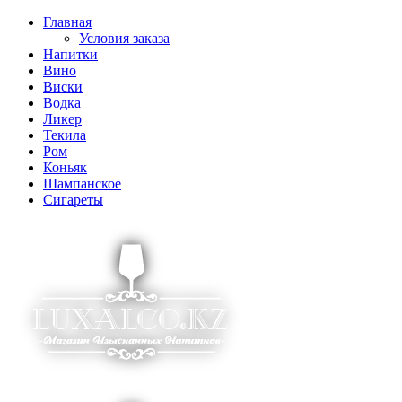
Главная
Условия заказа
Напитки
Вино
Виски
Водка
Ликер
Текила
Ром
Коньяк
Шампанское
Сигареты