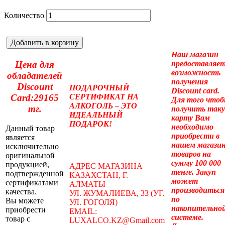
Количество
Добавить в корзину
Наш магазин
предоставляе
Цена для
возможность
обладателей
получения
Discount
ПОДАРОЧНЫЙ
Discount card.
СЕРТИФИКАТ НА
Card:29165
Для того что
АЛКОГОЛЬ – ЭТО
тг.
получить так
ИДЕАЛЬНЫЙ
карту Вам
ПОДАРОК!
необходимо
Данный товар
приобрести в
является
нашем магази
исключительно
товаров на
оригинальной
сумму 100 000
продукцией,
АДРЕС МАГАЗИНА
тенге. Закуп
подтвержденной
КАЗАХСТАН, Г.
может
сертификатами
АЛМАТЫ
производиться
качества.
УЛ. ЖУМАЛИЕВА, 33 (УГ.
по
Вы можете
УЛ. ГОГОЛЯ)
накопительно
приобрести
EMAIL:
системе.
товар с
LUXALCO.KZ@Gmail.com