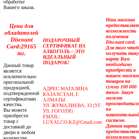
обработке
Вашего заказа.
Наш магазин
предоставляе
Цена для
возможность
обладателей
получения
Discount
ПОДАРОЧНЫЙ
Discount card.
СЕРТИФИКАТ НА
Card:29165
Для того что
АЛКОГОЛЬ – ЭТО
тг.
получить так
ИДЕАЛЬНЫЙ
карту Вам
ПОДАРОК!
необходимо
Данный товар
приобрести в
является
нашем магази
исключительно
товаров на
оригинальной
сумму 100 000
продукцией,
АДРЕС МАГАЗИНА
тенге. Закуп
подтвержденной
КАЗАХСТАН, Г.
может
сертификатами
АЛМАТЫ
производиться
качества.
УЛ. ЖУМАЛИЕВА, 33 (УГ.
по
Вы можете
УЛ. ГОГОЛЯ)
накопительно
приобрести
EMAIL:
системе.
товар с
LUXALCO.KZ@Gmail.com
Данная карта
доставкой до
предоставляе
двери в любом
возможность
количестве,