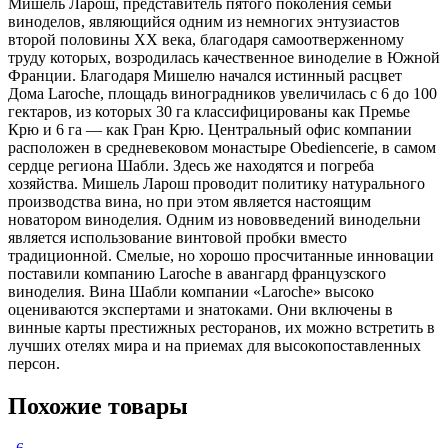
Мишель Ларош, представитель пятого поколения семьи
виноделов, являющийся одним из немногих энтузиастов
второй половины XX века, благодаря самоотверженному
труду которых, возродилась качественное виноделие в Южной
Франции. Благодаря Мишелю начался истинный расцвет
Дома Laroche, площадь виноградников увеличилась с 6 до 100
гектаров, из которых 30 га классифицированы как Премье
Крю и 6 га — как Гран Крю. Центральный офис компании
расположен в средневековом монастыре Obediencerie, в самом
сердце региона Шабли. Здесь же находятся и погреба
хозяйства. Мишель Ларош проводит политику натурального
производства вина, но при этом является настоящим
новатором виноделия. Одним из нововведений винодельни
является использование винтовой пробки вместо
традиционной. Смелые, но хорошо просчитанные инновации
поставили компанию Laroche в авангард французского
виноделия. Вина Шабли компании «Laroche» высоко
оцениваются экспертами и знатоками. Они включены в
винные карты престижных ресторанов, их можно встретить в
лучших отелях мира и на приемах для высокопоставленных
персон.
Похожие товары