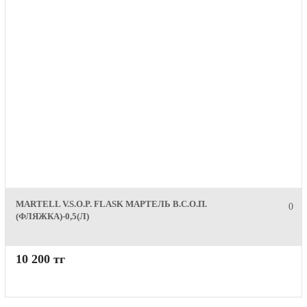
MARTELL V.S.O.P. FLASK МАРТЕЛЬ В.С.О.П.
0
(ФЛЯЖКА)-0,5(Л)
10 200 тг