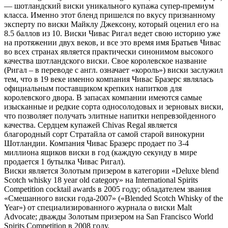
— шотландский виски уникального купажа супер-премиум
класса. Именно этот бленд пришелся по вкусу признанному
эксперту по виски Майклу Джексону, который оценил его на
8.5 баллов из 10. Виски Чивас Ригал ведет свою историю уже
на протяжении двух веков, и все это время имя Братьев Чивас
во всех странах является практически синонимом высокого
качества шотландского виски. Свое королевское название
(Ригал – в переводе с англ. означает «король») виски заслужил
тем, что в 19 веке именно компания Чивас Бразерс являлась
официальным поставщиком крепких напитков для
королевского двора. В запасах компании имеются самые
изысканные и редкие сорта односолодовых и зерновых виски,
что позволяет получать элитные напитки непревзойденного
качества. Сердцем купажей Chivas Regal является
благородный сорт Стратайла от самой старой винокурни
Шотландии. Компания Чивас Бразерс продает по 3-4
миллиона ящиков виски в год (каждую секунду в мире
продается 1 бутылка Чивас Ригал).
Виски является Золотым призером в категории «Deluxe blend
Scotch whisky 18 year old category» на International Spirits
Competition cocktail awards в 2005 году; обладателем звания
«Смешанного виски года-2007» («Blended Scotch Whisky of the
Year») от специализированного журнала о виски Malt
Advocate; дважды Золотым призером на San Francisco World
Spirits Competition в 2008 году.