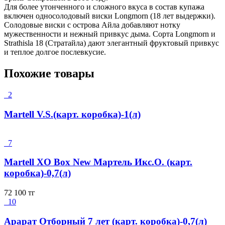
Для более утонченного и сложного вкуса в состав купажа
включен односолодовый виски Longmorn (18 лет выдержки).
Солодовые виски с острова Айла добавляют нотку
мужественности и нежный привкус дыма. Сорта Longmorn и
Strathisla 18 (Стратайла) дают элегантный фруктовый привкус
и теплое долгое послевкусие.
Похожие товары
2
Martell V.S.(карт. коробка)-1(л)
7
Martell XO Box New Мартель Икс.О. (карт.
коробка)-0,7(л)
72 100
тг
10
Арарат Отборный 7 лет (карт. коробка)-0,7(л)