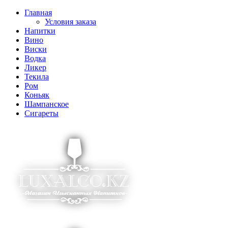
Главная
Условия заказа
Напитки
Вино
Виски
Водка
Ликер
Текила
Ром
Коньяк
Шампанское
Сигареты