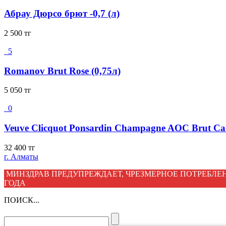
Абрау Дюрсо брют -0,7 (л)
2 500
тг
5
Romanov Brut Rose (0,75л)
5 050
тг
0
Veuve Clicquot Ponsardin Champagne AOC Brut Сar
32 400
тг
г. Алматы
МИНЗДРАВ ПРЕДУПРЕЖДАЕТ, ЧРЕЗМЕРНОЕ ПОТРЕБЛЕН
ГОДА
ПОИСК...