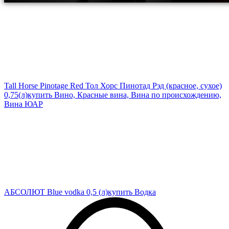
Tall Horse Pinotage Red Тол Хорс Пинотад Рэд (красное, сухое)
0,75(л)
купить Вино, Красные вина, Вина по происхождению,
Вина ЮАР
АБСОЛЮТ Blue vodka 0,5 (л)
купить Водка