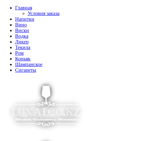
Главная
Условия заказа
Напитки
Вино
Виски
Водка
Ликер
Текила
Ром
Коньяк
Шампанское
Сигареты