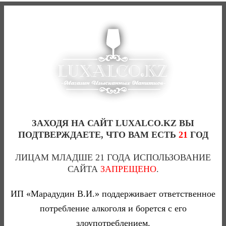
Артикул:
Vish42-231
.
Категории:
купить Виски
,
Односолодовый виски
,
Шотландский односолодовый виски
.
ПОХОЖИЕ ТОВАРЫ
CHIVAS REGAL 12 YO ЧИВАС РЕГАЛ 12 ЛЕТ-4,5(Л)
0
ЗАХОДЯ НА САЙТ LUXALCO.KZ ВЫ
ПОДТВЕРЖДАЕТЕ, ЧТО ВАМ ЕСТЬ
21
ГОД
65 600 тг
ЛИЦАМ МЛАДШЕ 21 ГОДА ИСПОЛЬЗОВАНИЕ
САЙТА
ЗАПРЕЩЕНО
.
CHIVAS REGAI 12 YO ЧИВАС РЕГАЛ 12 ЛЕТ (КАРТ.
ИП «Марадудин В.И.» поддерживает ответственное
2
КОРОБКА)-0,5(Л)
потребление алкоголя и борется с его
злоупотреблением.