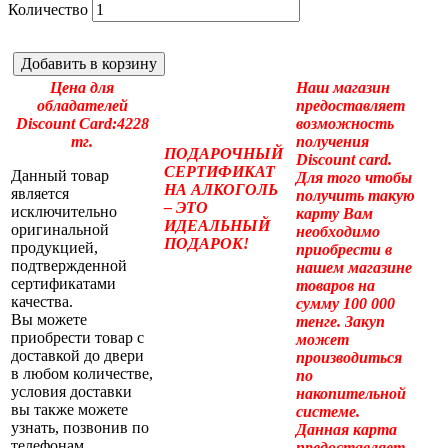
Количество
Добавить в корзину
Цена для
Наш магазин
обладателей
предоставляет
Discount Card:4228
возможность
тг.
получения
ПОДАРОЧНЫЙ
Discount card.
СЕРТИФИКАТ
Данный товар
Для того чтобы
НА АЛКОГОЛЬ
является
получить такую
– ЭТО
исключительно
карту Вам
ИДЕАЛЬНЫЙ
оригинальной
необходимо
ПОДАРОК!
продукцией,
приобрести в
подтвержденной
нашем магазине
сертификатами
товаров на
качества.
сумму 100 000
Вы можете
тенге. Закуп
приобрести товар с
может
доставкой до двери
производиться
в любом количестве,
по
условия доставки
накопительной
вы также можете
системе.
узнать, позвонив по
Данная карта
телефонам
предоставляет