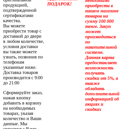
необходимо
ПОДАРОК!
продукцией,
приобрести в
подтвержденной
нашем магазине
сертификатами
товаров на
качества.
сумму 100 000
Вы можете
тенге. Закуп
приобрести товар с
может
доставкой до двери
производиться
в любом количестве,
по
условия доставки
накопительной
вы также можете
системе.
узнать, позвонив по
Данная карта
телефонам
предоставляет
указанные ниже.
возможность
Доставка товаров
получать
производится с 9:00
скидки от 5%, а
до 21:00
также
обладать
Сформируйте заказ,
дополнительной
нажав кнопку
информацией об
добавить в корзину
акциях и
на необходимых
скидках
товарах, указав
количество и Ваши
данные. Мы
свяжемся с Вами