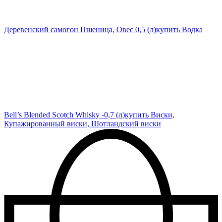
Деревенский самогон Пшеница, Овес 0,5 (л)
купить Водка
Bell’s Blended Scotch Whisky -0,7 (л)
купить Виски,
Купажированный виски, Шотландский виски