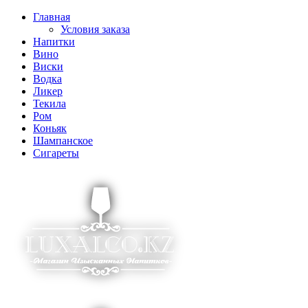
Главная
Условия заказа
Напитки
Вино
Виски
Водка
Ликер
Текила
Ром
Коньяк
Шампанское
Сигареты