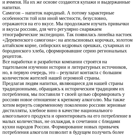
и ячменя. На их же основе создаются купажи и выдержанные
напитки.
Самогон – напиток народный. А потому характерные
особенности той или иной местности, безусловно,
отражаются на его вкусе. Мы продолжаем изучать привычки
и вкусы россиян, для чего регулярно снаряжаем
этнографические экспедиции. Так появилась линейка настоек
«Деревенского самогона»: на апельсиновых корочках, золотом
алтайском корне, сибирских кедровых орешках, сухариках из
бородинского хлеба, сформировавшие серию региональных
рецептов.
Все наработки и разработки компании строятся на
тщательном изучении истории и литературных источников,
но, в первую очередь, это – результат контакта с большим
количеством жителей нашей огромной страны.
Предлагая людям напитки, являющиеся для нашей страны
традиционными, обращаясь к историческим традициям их
потребления, мы поставили т своей целью сформировать у
россиян новое отношение к крепкому алкоголю. Мы также
хотим вернуть современному поколению россиян зерновые
дистилляты, хлебное вино в качестве национального
алкогольного продукта и ориентировать на его потребление в
малых количествах, не охлаждая, в сочетании с блюдами
кухни народов России. Формирование новых привычек
потребления алкоголя позволит в будущем получить более