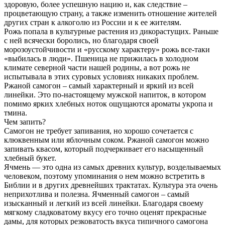
здоровую, более успешную нацию и, как следствие –
процветающую страну, а также изменить отношение жителей
других стран к алкоголю из России и к ее жителям.
Рожь попала в культурные растения из дикорастущих. Раньше
с ней всячески боролись, но благодаря своей
морозоустойчивости и «русскому характеру» рожь все-таки
«выбилась в люди». Пшеница не прижилась в холодном
климате северной части нашей родины, а вот рожь не
испытывала в этих суровых условиях никаких проблем.
Ржаной самогон – самый характерный и яркий из всей
линейки. Это по-настоящему мужской напиток, в котором
помимо ярких хлебных ноток ощущаются ароматы укропа и
тмина.
Чем запить?
Самогон не требует запивания, но хорошо сочетается с
клюквенным или яблочным соком. Ржаной самогон можно
запивать квасом, который подчеркивает его насыщенный
хлебный букет.
Ячмень — это одна из самых древних культур, возделываемых
человеком, поэтому упоминания о нем можно встретить в
Библии и в других древнейших трактатах. Культура эта очень
неприхотлива и полезна. Ячменный самогон – самый
изысканный и легкий из всей линейки. Благодаря своему
мягкому сладковатому вкусу его точно оценят прекрасные
дамы, для которых резковатость вкуса типичного самогона