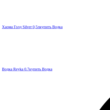
Хаома Голд Silver 0,5л
купить Водка
Водка Reyka 0.7
купить Водка