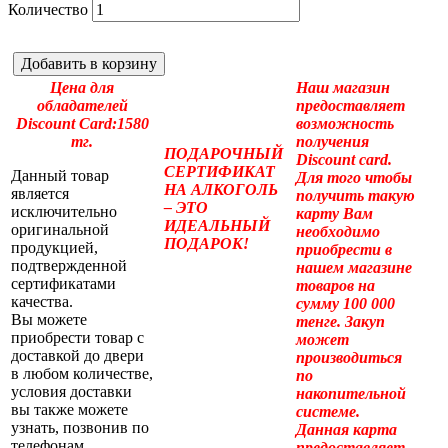
Количество
Добавить в корзину
Цена для
Наш магазин
обладателей
предоставляет
Discount Card:1580
возможность
тг.
получения
ПОДАРОЧНЫЙ
Discount card.
СЕРТИФИКАТ
Данный товар
Для того чтобы
НА АЛКОГОЛЬ
является
получить такую
– ЭТО
исключительно
карту Вам
ИДЕАЛЬНЫЙ
оригинальной
необходимо
ПОДАРОК!
продукцией,
приобрести в
подтвержденной
нашем магазине
сертификатами
товаров на
качества.
сумму 100 000
Вы можете
тенге. Закуп
приобрести товар с
может
доставкой до двери
производиться
в любом количестве,
по
условия доставки
накопительной
вы также можете
системе.
узнать, позвонив по
Данная карта
телефонам
предоставляет