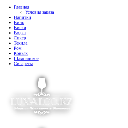
Главная
Условия заказа
Напитки
Вино
Виски
Водка
Ликер
Текила
Ром
Коньяк
Шампанское
Сигареты