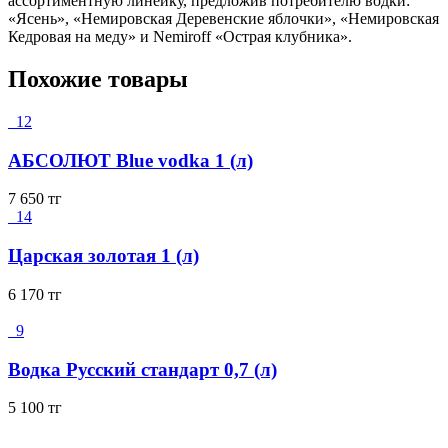
ассортиментную линейку, предложив потребителю водки:
«Ясень», «Немировская Деревенские яблочки», «Немировская
Кедровая на меду» и Nemiroff «Острая клубника».
Похожие товары
12
АБСОЛЮТ Blue vodka 1 (л)
7 650
тг
14
Царская золотая 1 (л)
6 170
тг
9
Водка Русский стандарт 0,7 (л)
5 100
тг