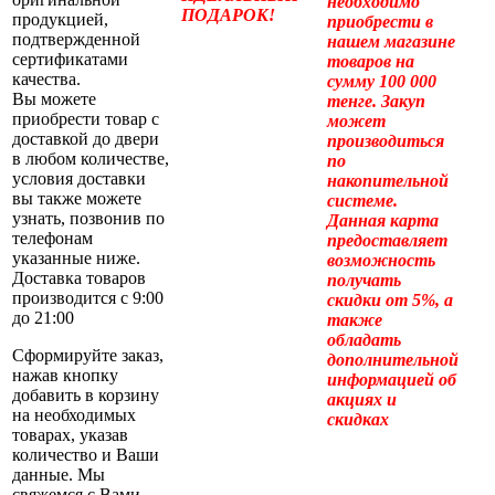
необходимо
ПОДАРОК!
продукцией,
приобрести в
подтвержденной
нашем магазине
сертификатами
товаров на
качества.
сумму 100 000
Вы можете
тенге. Закуп
приобрести товар с
может
доставкой до двери
производиться
в любом количестве,
по
условия доставки
накопительной
вы также можете
системе.
узнать, позвонив по
Данная карта
телефонам
предоставляет
указанные ниже.
возможность
Доставка товаров
получать
производится с 9:00
скидки от 5%, а
до 21:00
также
обладать
Сформируйте заказ,
дополнительной
нажав кнопку
информацией об
добавить в корзину
акциях и
на необходимых
скидках
товарах, указав
количество и Ваши
данные. Мы
свяжемся с Вами