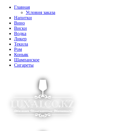
Главная
Условия заказа
Напитки
Вино
Виски
Водка
Ликер
Текила
Ром
Коньяк
Шампанское
Сигареты