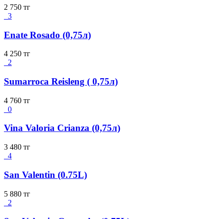
2 750
тг
3
Enate Rosado (0,75л)
4 250
тг
2
Sumarroca Reisleng ( 0,75л)
4 760
тг
0
Vina Valoria Crianza (0,75л)
3 480
тг
4
San Valentin (0.75L)
5 880
тг
2