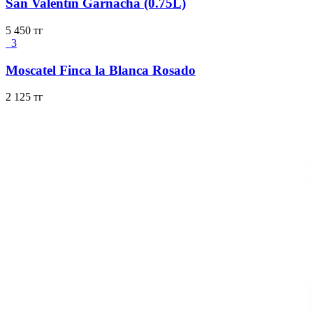
San Valentin Garnacha (0.75L)
5 450
тг
3
Moscatel Finca la Blanca Rosado
2 125
тг