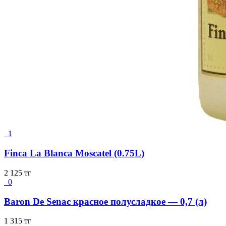
1
Finca La Blanca Moscatel (0.75L)
2 125
тг
0
Baron De Senac красное полусладкое — 0,7 (л)
1 315
тг