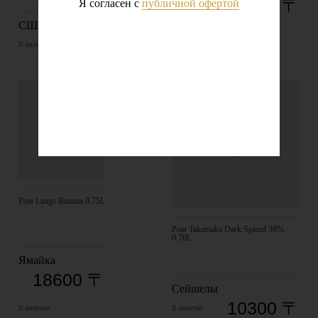
11650 〒
Я согласен с
публичной офертой
США
9990 〒
В наличии
В наличии
Ром Langs Banana 0.75L
Ром Takamaka Dark Spiced 38%
0.70L
Ямайка
18600 〒
Сейшелы
10300 〒
В наличии
В наличии