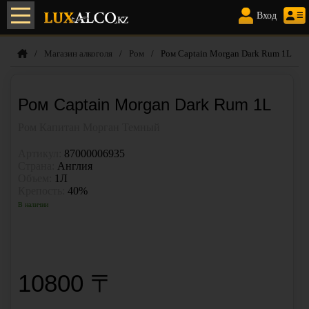
Элитный алкоголь с доставкой
по Алматы
Вход
/
Магазин алкоголя
/
Ром
/
Ром Captain Morgan Dark Rum 1L
Ром Captain Morgan Dark Rum 1L
Ром Капитан Морган Темный
Артикул:
87000006935
Страна:
Англия
Объем:
1Л
Крепость:
40%
В наличии
КУПИТЬ В 1 КЛИК
10800 〒