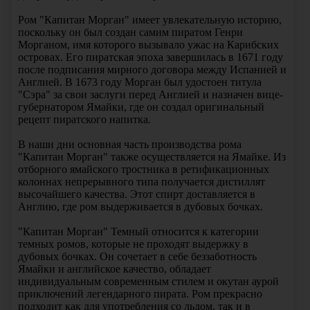
Ром "Капитан Морган" имеет увлекательную историю,
поскольку он был создан самим пиратом Генри
Морганом, имя которого вызывало ужас на Карибских
островах. Его пиратская эпоха завершилась в 1671 году
после подписания мирного договора между Испанией и
Англией. В 1673 году Морган был удостоен титула
"Сэра" за свои заслуги перед Англией и назначен вице-
губернатором Ямайки, где он создал оригинальный
рецепт пиратского напитка.
В наши дни основная часть производства рома
"Капитан Морган" также осуществляется на Ямайке. Из
отборного ямайского тростника в ретификационных
колоннах непрерывного типа получается дистиллят
высочайшего качества. Этот спирт доставляется в
Англию, где ром выдерживается в дубовых бочках.
"Капитан Морган" Темный относится к категории
темных ромов, которые не проходят выдержку в
дубовых бочках. Он сочетает в себе беззаботность
Ямайки и английское качество, обладает
индивидуальным современным стилем и окутан аурой
приключений легендарного пирата. Ром прекрасно
подходит как для употребления со льдом, так и в