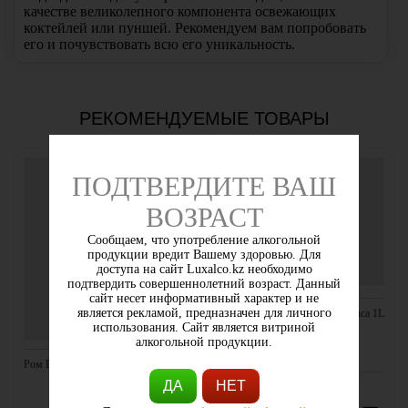
качестве великолепного компонента освежающих
коктейлей или пуншей. Рекомендуем вам попробовать
его и почувствовать всю его уникальность.
РЕКОМЕНДУЕМЫЕ ТОВАРЫ
ПОДТВЕРДИТЕ ВАШ
ВОЗРАСТ
Сообщаем, что употребление алкогольной
продукции вредит Вашему здоровью. Для
доступа на сайт Luxalco.kz необходимо
подтвердить совершеннолетний возраст. Данный
сайт несет информативный характер и не
является рекламой, предназначен для личного
Ром Bacardi Carta Blanca 1L
использования. Сайт является витриной
алкогольной продукции.
Ром Bacardi Oakheart 1.0L
ДА
НЕТ
США