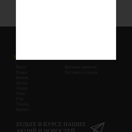
КАТЕГОРИИ
ИНФОРМАЦИЯ
Вино
Магазин алкоголя
Водка
Доставка и оплата
Коньяк
Виски
Ликер
Пиво
Ром
Текила
Вермут
БУДЬТЕ В КУРСЕ НАШИХ
АКЦИЙ И НОВОСТЕЙ