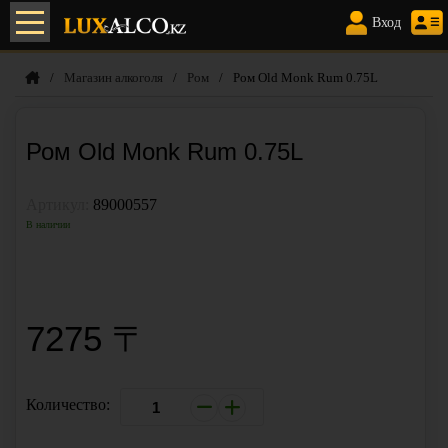
Элитный алкоголь с доставкой
по Алматы
Вход
/
Магазин алкоголя
/
Ром
/
Ром Old Monk Rum 0.75L
Ром Old Monk Rum 0.75L
Артикул:
89000557
В наличии
КУПИТЬ В 1 КЛИК
7275 〒
Количество: