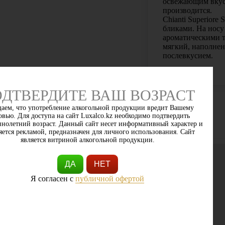
освежающим вкусо
производится.
Chianti Superiore
бликами. На носу
ароматическими 
мягкий, наполне
послевкусием.
ДТВЕРДИТЕ ВАШ ВОЗРАСТ
аем, что употребление алкогольной продукции вредит Вашему
овью. Для доступа на сайт Luxalco.kz необходимо подтвердить
нолетний возраст. Данный сайт несет информативный характер и
яется рекламой, предназначен для личного использования. Сайт
является витриной алкогольной продукции.
ДА
НЕТ
Я согласен с
публичной офертой