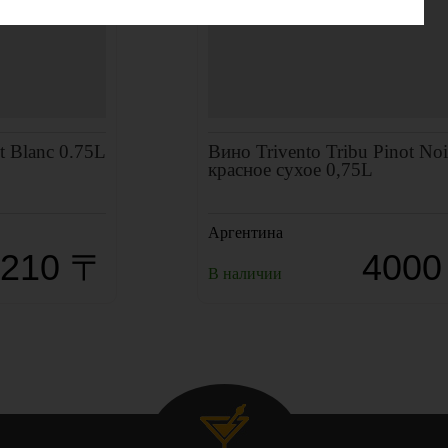
t Blanc 0.75L
Вино Trivento Tribu Pinot Noi
красное сухое 0,75L
Аргентина
6210 〒
4000
В наличии