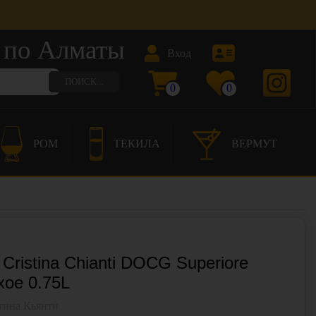
по Алматы
Вход
ПОИСК...
0
0
РОМ
ТЕКИЛА
ВЕРМУТ
 Cristina Chianti DOCG Superiore
хое 0.75L
тина Кьянти