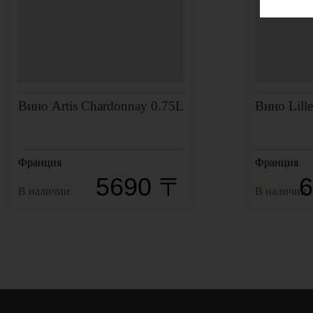
Вино Artis Chardonnay 0.75L
Вино Lille
Франция
Франция
5690 〒
В наличии
В наличии