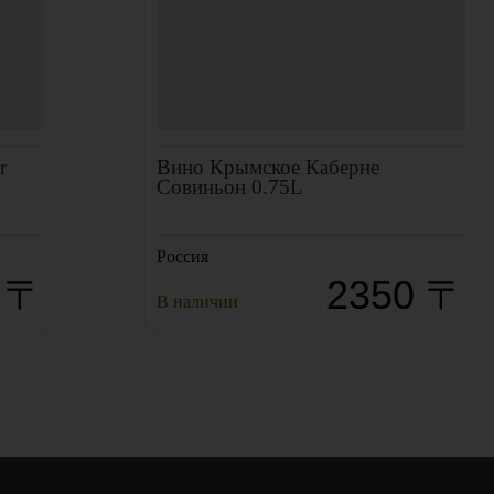
r
Вино Крымское Каберне
Совиньон 0.75L
Россия
 〒
2350 〒
В наличии