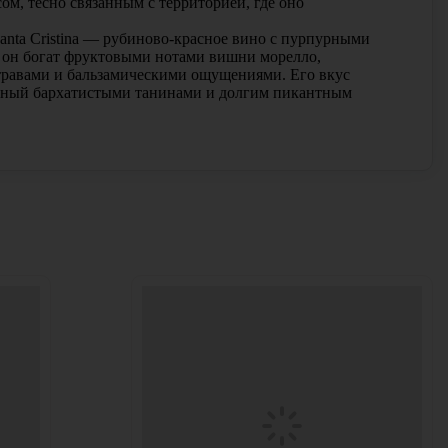
м, тесно связанным с территорией, где оно
 Santa Cristina — рубиново-красное вино с пурпурными
 он богат фруктовыми нотами вишни морелло,
травами и бальзамическими ощущениями. Его вкус
нный бархатистыми танинами и долгим пикантным