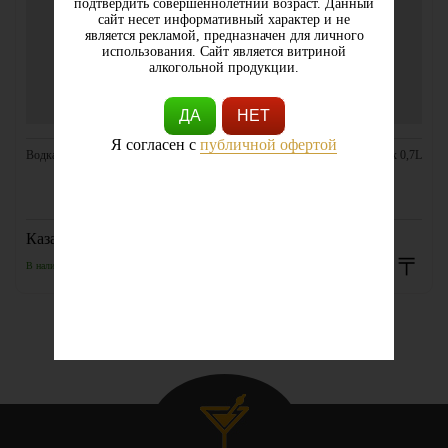
подтвердить совершеннолетний возраст. Данный
сайт несет информативный характер и не
является рекламой, предназначен для личного
использования. Сайт является витриной
алкогольной продукции.
ДА
НЕТ
Я согласен с
публичной офертой
Водка Polus Рremium 0,50L
Водка Воздух 0,7L
Казахстан
2150 〒
2970 〒
В наличии
В наличии