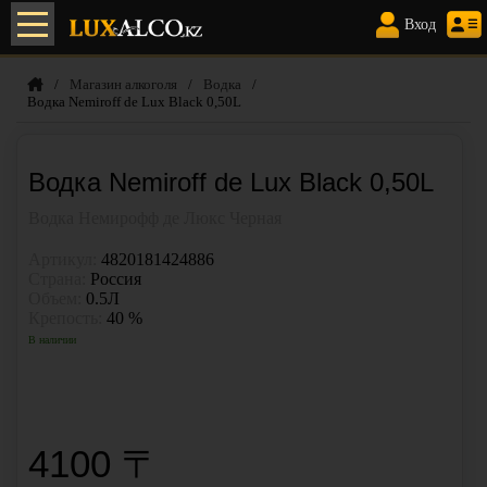
Элитный алкоголь с доставкой
по Алматы
Вход
/
Магазин алкоголя
/
Водка
/
Водка Nemiroff de Lux Black 0,50L
Водка Nemiroff de Lux Black 0,50L
Водка Немирофф де Люкс Черная
Артикул:
4820181424886
Страна:
Россия
Объем:
0.5Л
Крепость:
40 %
В наличии
КУПИТЬ В 1 КЛИК
4100 〒