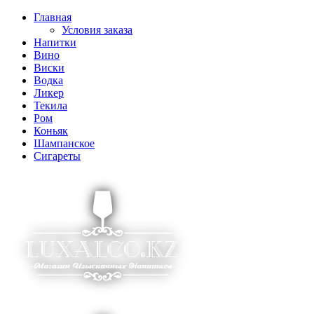
Главная
Условия заказа
Напитки
Вино
Виски
Водка
Ликер
Текила
Ром
Коньяк
Шампанское
Сигареты