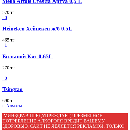
Stella Artois Стелла Артуа 0,5 L
570
тг
0
Heineken Хейнекен ж/б 0.5L
465
тг
1
Большой Кит 0.65L
270
тг
0
Tsingtao
690
тг
г. Алматы
МИНЗДРАВ ПРЕДУПРЕЖДАЕТ, ЧРЕЗМЕРНОЕ
ПОТРЕБЛЕНИЕ АЛКОГОЛЯ ВРЕДИТ ВАШЕМУ
ЗДОРОВЬЮ. САЙТ НЕ ЯВЛЯЕТСЯ РЕКЛАМОЙ. ТОЛЬКО