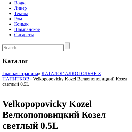
Водка
Ликер
Текила
Ром
Коньяк
Шампанское
Сигареты
Каталог
Главная страница
»
КАТАЛОГ АЛКОГОЛЬНЫХ
НАПИТКОВ
»
Velkopopovicky Kozel Велкопоповицкий Козел
светлый 0.5L
Velkopopovicky Kozel
Велкопоповицкий Козел
светлый 0.5L