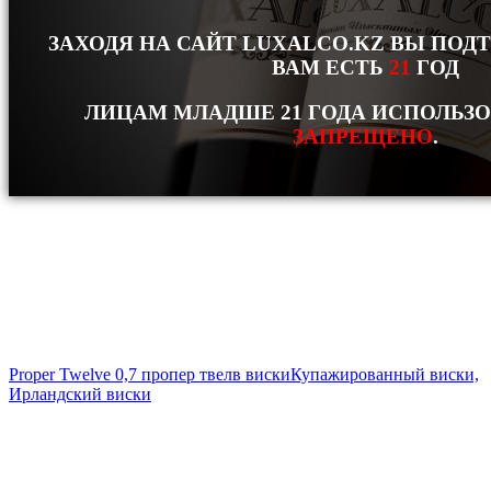
ЗАХОДЯ НА САЙТ LUXALCO.KZ ВЫ ПОД
ВАМ ЕСТЬ
21
ГОД
ЛИЦАМ МЛАДШЕ 21 ГОДА ИСПОЛЬЗ
ЗАПРЕЩЕНО
.
Proper Twelve 0,7 пропер твелв виски
Купажированный виски,
Ирландский виски