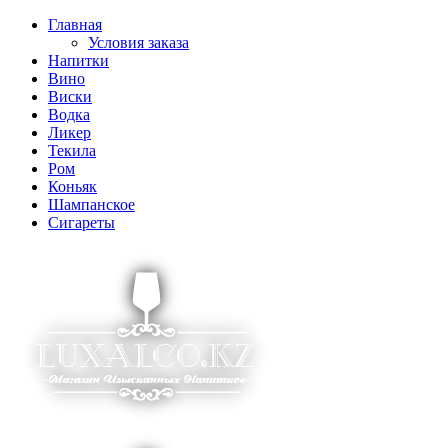
Главная
Условия заказа
Напитки
Вино
Виски
Водка
Ликер
Текила
Ром
Коньяк
Шампанское
Сигареты