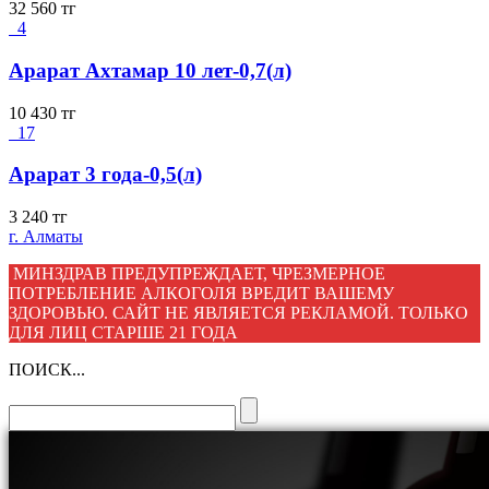
32 560
тг
4
Арарат Ахтамар 10 лет-0,7(л)
10 430
тг
17
Арарат 3 года-0,5(л)
3 240
тг
г. Алматы
МИНЗДРАВ ПРЕДУПРЕЖДАЕТ, ЧРЕЗМЕРНОЕ
ПОТРЕБЛЕНИЕ АЛКОГОЛЯ ВРЕДИТ ВАШЕМУ
ЗДОРОВЬЮ. САЙТ НЕ ЯВЛЯЕТСЯ РЕКЛАМОЙ. ТОЛЬКО
ДЛЯ ЛИЦ СТАРШЕ 21 ГОДА
ПОИСК...