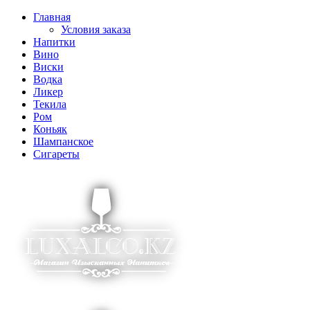
Главная
Условия заказа
Напитки
Вино
Виски
Водка
Ликер
Текила
Ром
Коньяк
Шампанское
Сигареты