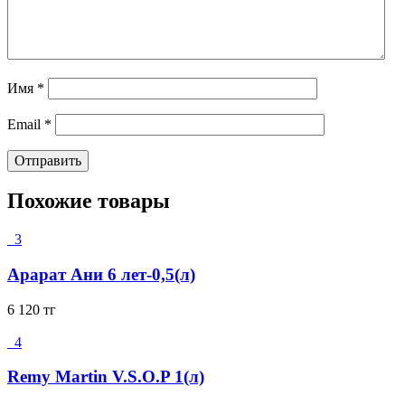
Имя
*
Email
*
Похожие товары
3
Арарат Ани 6 лет-0,5(л)
6 120
тг
4
Remy Martin V.S.O.P 1(л)