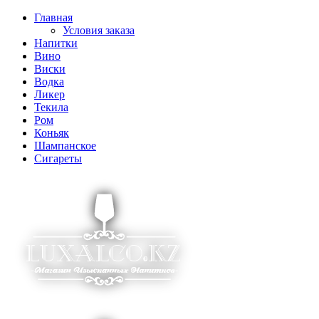
Главная
Условия заказа
Напитки
Вино
Виски
Водка
Ликер
Текила
Ром
Коньяк
Шампанское
Сигареты