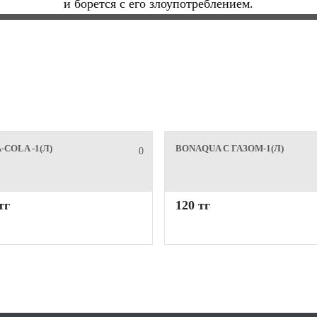
и борется с его злоупотреблением.
-COLA -1(Л)
BONAQUA С ГАЗОМ-1(Л)
0
тг
120 тг