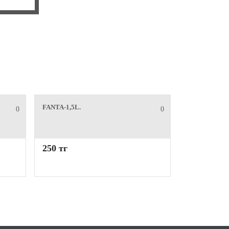
FANTA-1,5L.
0
0
250 тг