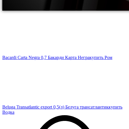
Bacardi Carta Negra 0,7 Бакарди Карта Негра
купить Ром
Beluga Transatlantic export 0,5(л) Белуга трансатлантик
купить
Водка