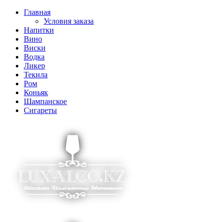
Главная
Условия заказа
Напитки
Вино
Виски
Водка
Ликер
Текила
Ром
Коньяк
Шампанское
Сигареты