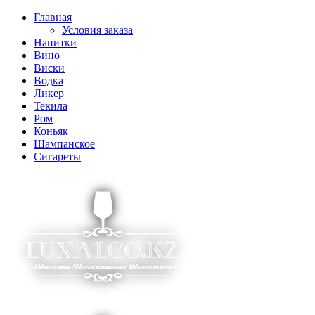
Главная
Условия заказа
Напитки
Вино
Виски
Водка
Ликер
Текила
Ром
Коньяк
Шампанское
Сигареты