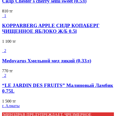
Сидр Chester`s cherry semi sweet (0.5л)
810
тг
1
KOPPARBERG APPLE СИДР КОПАБЕРГ
ЧИЩЕННОЕ ЯБЛОКО Ж/Б 0.5l
1 100
тг
2
Medovarus Хмельной мед дикий (0,33л)
770
тг
2
“LE JARDIN DES FRUITS” Малиновый Ламбик
0,75L
1 500
тг
г. Алматы
МИНЗДРАВ ПРЕДУПРЕЖДАЕТ, ЧРЕЗМЕРНОЕ