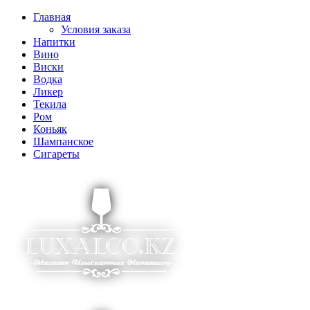
Главная
Условия заказа
Напитки
Вино
Виски
Водка
Ликер
Текила
Ром
Коньяк
Шампанское
Сигареты