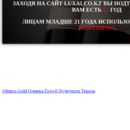
ЗАХОДЯ НА САЙТ LUXALCO.KZ ВЫ ПОД
ВАМ ЕСТЬ
21
ГОД
ЛИЦАМ МЛАДШЕ 21 ГОДА ИСПОЛЬЗ
ЗАПРЕЩЕНО
.
Olmeca Gold Олмека Голд-0,5(л)
купить Текила