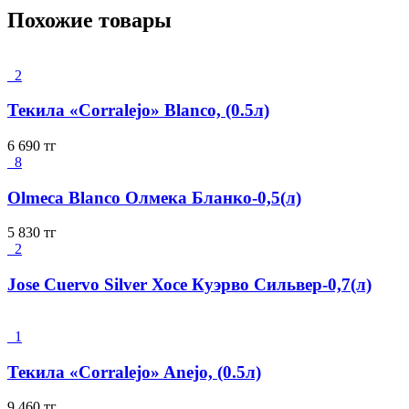
Похожие товары
2
Текила «Corralejo» Blanco, (0.5л)
6 690
тг
8
Olmeca Blanco Олмека Бланко-0,5(л)
5 830
тг
2
Jose Cuervo Silver Хосе Куэрво Сильвер-0,7(л)
1
Текила «Corralejo» Anejo, (0.5л)
9 460
тг