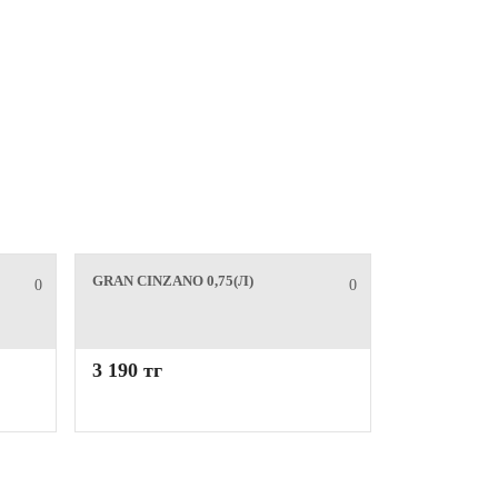
GRAN CINZANO 0,75(Л)
0
0
3 190 тг