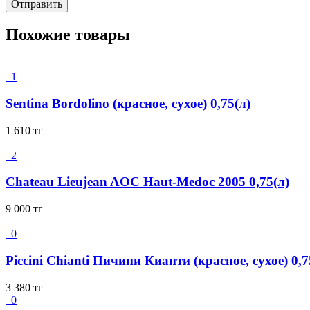
Похожие товары
1
Sentina Bordolino (красное, сухое) 0,75(л)
1 610
тг
2
Chateau Lieujean AOC Haut-Medoc 2005 0,75(л)
9 000
тг
0
Piccini Chianti Пичини Кианти (красное, сухое) 0,7
3 380
тг
0