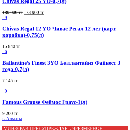
Chivas Regal 25 YO-0,7(л)
180 000
тг
173 900
тг
9
Chivas Regal 12 YO Чивас Регал 12 лет (карт.
коробка)-0,75(л)
15 840
тг
6
Ballantine’s Finest 3YO Баллантайнз Файнест 3
года-0,7(л)
7 145
тг
0
Famous Grouse Феймос Граус-1(л)
9 200
тг
г. Алматы
МИНЗДРАВ ПРЕДУПРЕЖДАЕТ, ЧРЕЗМЕРНОЕ