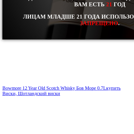
ВАМ ЕСТЬ
21
ГОД
ЛИЦАМ МЛАДШЕ 21 ГОДА ИСПОЛЬЗ
ЗАПРЕЩЕНО
.
Bowmore 12 Year Old Scotch Whisky Бов Море 0.7L
купить
Виски, Шотландский виски