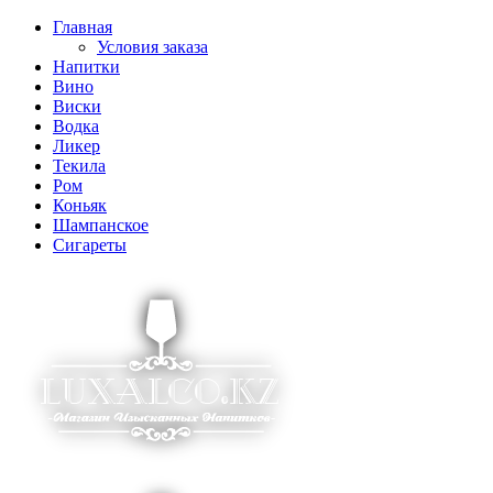
Главная
Условия заказа
Напитки
Вино
Виски
Водка
Ликер
Текила
Ром
Коньяк
Шампанское
Сигареты