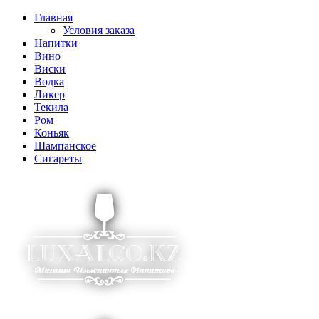
Главная
Условия заказа
Напитки
Вино
Виски
Водка
Ликер
Текила
Ром
Коньяк
Шампанское
Сигареты