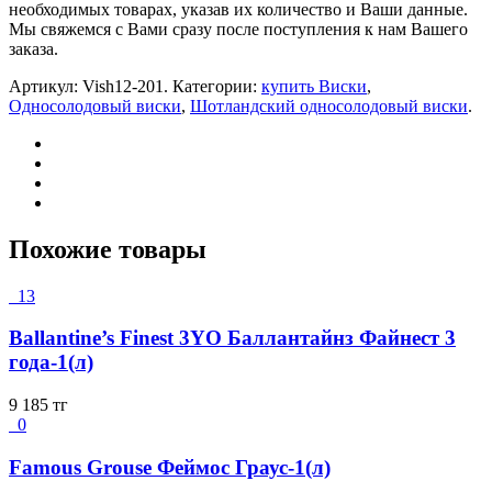
необходимых товарах, указав их количество и Ваши данные.
Мы свяжемся с Вами сразу после поступления к нам Вашего
заказа.
Артикул:
Vish12-201
.
Категории:
купить Виски
,
Односолодовый виски
,
Шотландский односолодовый виски
.
Похожие товары
13
Ballantine’s Finest 3YO Баллантайнз Файнест 3
года-1(л)
9 185
тг
0
Famous Grouse Феймос Граус-1(л)