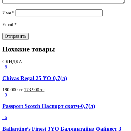
Имя
*
Email
*
Похожие товары
СКИДКА
8
Chivas Regal 25 YO-0,7(л)
180 000
тг
173 900
тг
9
Passport Scotch Паспорт скотч-0,7(л)
6
Ballantine’s Finest 3YO Баллантайнз Файнест 3