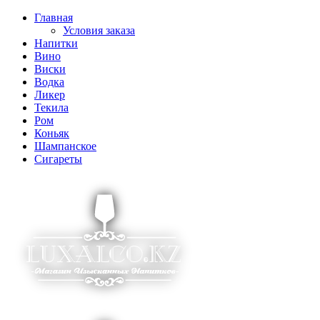
Главная
Условия заказа
Напитки
Вино
Виски
Водка
Ликер
Текила
Ром
Коньяк
Шампанское
Сигареты