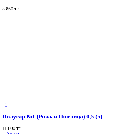
8 860
тг
1
Полугар №1 (Рожь и Пшеница) 0,5 (л)
11 800
тг
г. Алматы