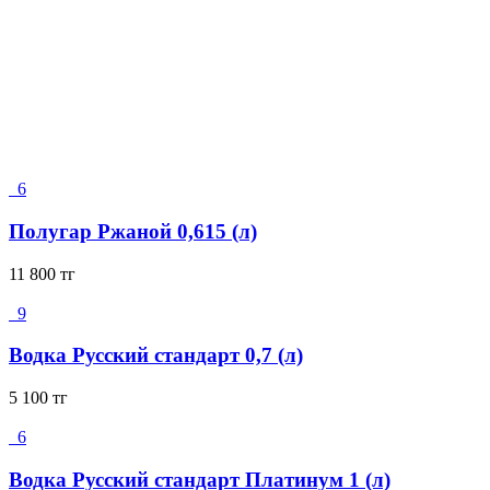
6
Полугар Ржаной 0,615 (л)
11 800
тг
9
Водка Русский стандарт 0,7 (л)
5 100
тг
6
Водка Русский стандарт Платинум 1 (л)