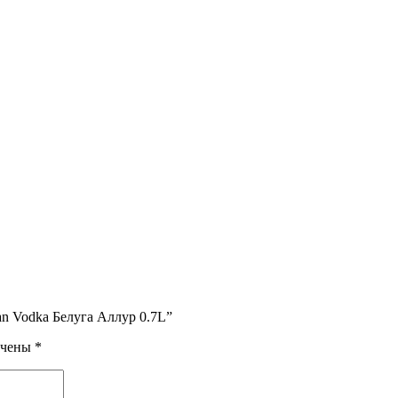
ian Vodka Белуга Аллур 0.7L”
ечены
*