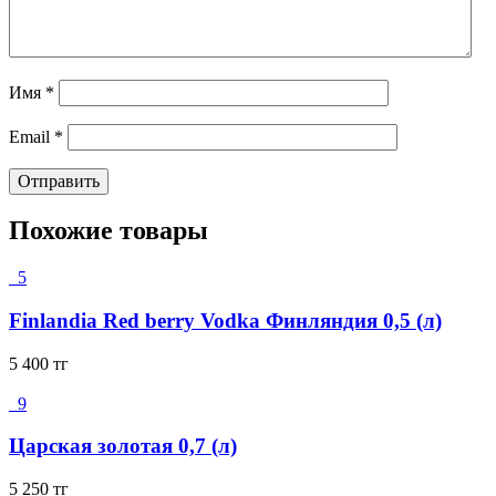
Имя
*
Email
*
Похожие товары
5
Finlandia Red berry Vodka Финляндия 0,5 (л)
5 400
тг
9
Царская золотая 0,7 (л)
5 250
тг