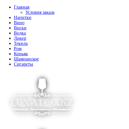
Главная
Условия заказа
Напитки
Вино
Виски
Водка
Ликер
Текила
Ром
Коньяк
Шампанское
Сигареты