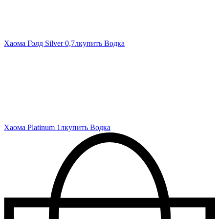
Хаома Голд Silver 0,7л
купить Водка
Хаома Platinum 1л
купить Водка