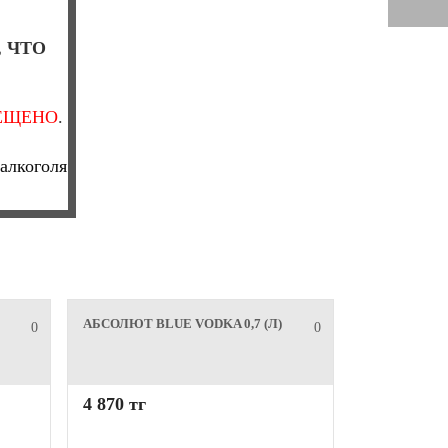
, ЧТО
ЕЩЕНО
.
алкоголя
АБСОЛЮТ BLUE VODKA 0,7 (Л)
0
0
4 870 тг