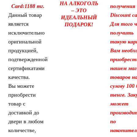
НА АЛКОГОЛЬ
Card:1188 тг.
получения
– ЭТО
Данный товар
Discount ca
ИДЕАЛЬНЫЙ
является
Для того 
ПОДАРОК!
исключительно
получить
оригинальной
такую кар
продукцией,
Вам необх
подтвержденной
приобрест
сертификатами
нашем маг
качества.
товаров н
Вы можете
сумму 100 
приобрести
тенге. Зак
товар с
может
доставкой до
производи
двери в любом
по
количестве,
накопител