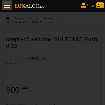
Элитный алкоголь с доставкой
по Алматы
Вход
/
Магазин алкоголя
/
Вермут
/
спиртной напиток GIN TONIC Rush 0,33
спиртной напиток GIN TONIC Rush
0,33
Артикул:
4870044005578
В наличии
КУПИТЬ В 1 КЛИК
500 〒