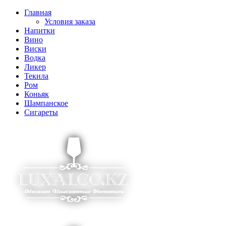
Главная
Условия заказа
Напитки
Вино
Виски
Водка
Ликер
Текила
Ром
Коньяк
Шампанское
Сигареты