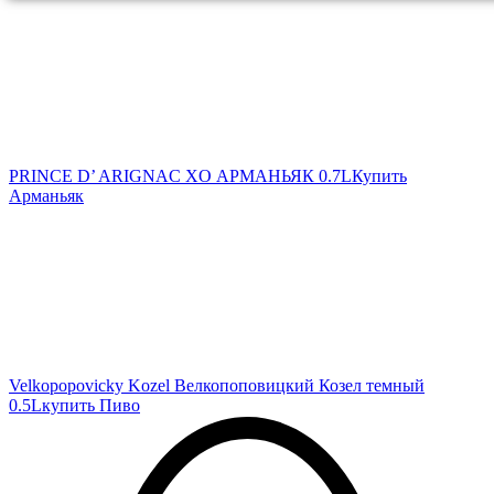
PRINCE D’ ARIGNAC XO АРМАНЬЯК 0.7L
Купить
Арманьяк
Velkopopovicky Kozel Велкопоповицкий Козел темный
0.5L
купить Пиво