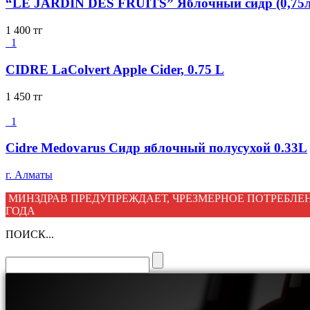
“LE JARDIN DES FRUITS” Яблочный сидр (0,75л
1 400
тг
1
CIDRE LaColvert Apple Cider, 0.75 L
1 450
тг
1
Cidre Medovarus Сидр яблочный полусухой 0.33L
г. Алматы
МИНЗДРАВ ПРЕДУПРЕЖДАЕТ, ЧРЕЗМЕРНОЕ ПОТРЕБЛЕН
ГОДА
ПОИСК...