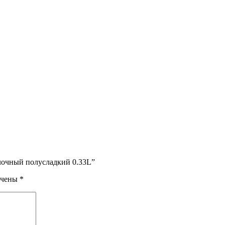
блочный полусладкий 0.33L”
ечены
*