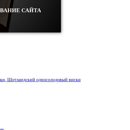
ОВАНИЕ САЙТА
ски, Шотландский односолодовый виски
як