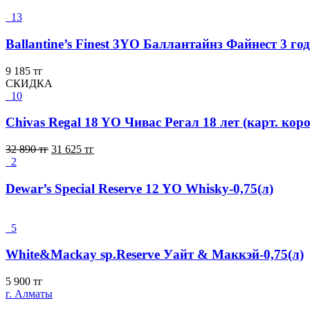
13
Ballantine’s Finest 3YO Баллантайнз Файнест 3 год
9 185
тг
СКИДКА
10
Chivas Regal 18 YO Чивас Регал 18 лет (карт. коро
32 890
тг
31 625
тг
2
Dewar’s Special Reserve 12 YO Whisky-0,75(л)
5
White&Mackay sp.Reserve Уайт & Маккэй-0,75(л)
5 900
тг
г. Алматы