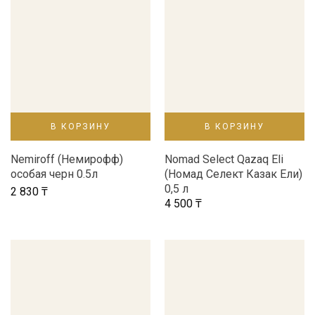
В КОРЗИНУ
В КОРЗИНУ
Nemiroff (Немирофф)
Nomad Select Qazaq Eli
особая черн 0.5л
(Номад Селект Казак Ели)
0,5 л
2 830
₸
4 500
₸