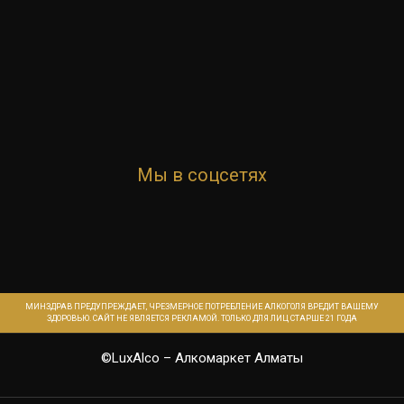
Мы в соцсетях
МИНЗДРАВ ПРЕДУПРЕЖДАЕТ, ЧРЕЗМЕРНОЕ ПОТРЕБЛЕНИЕ АЛКОГОЛЯ ВРЕДИТ ВАШЕМУ
ЗДОРОВЬЮ. САЙТ НЕ ЯВЛЯЕТСЯ РЕКЛАМОЙ. ТОЛЬКО ДЛЯ ЛИЦ СТАРШЕ 21 ГОДА
©LuxAlco –
Алкомаркет Алматы