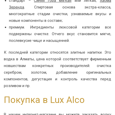
стандарт –
Синяя гора мягкая
или легкая,
Хаома
Зеренда
. Спиртовая основа экстра-класса,
многократные стадии очистки, узнаваемые вкусы и
новые компоненты в составе;
премиум. Ингредиенты люксовой категории все
подвержены очистке. Отчего вкус становится мягче,
послевкусие чище и насыщенней.
К последней категории относятся элитные напитки. Это
водка в Алматы, цена которой соответствует фирменным
новшествам конкретных производителей: очистка
серебром, золотом, добавление оригинальных
компонентов, дегустация и контроль качества перед
розливом и пр.
Покупка в Lux Alco
В нашем интернет-магазине вы можете заказать водку