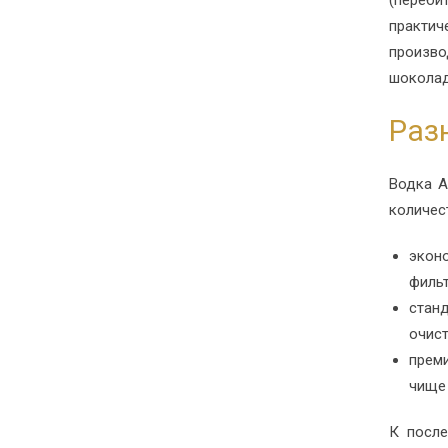
практи
произво
шоколад
Раз
Водка А
количес
экон
фильт
стан
очист
прем
чище
К после