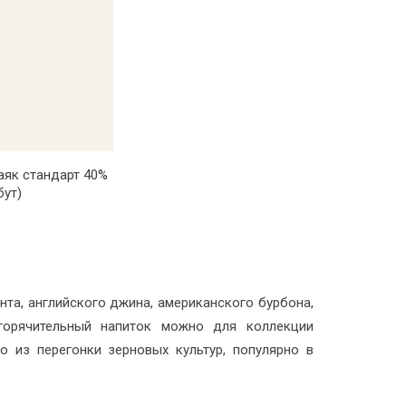
 КОРЗИНУ
аяк стандарт 40%
бут)
нта, английского джина, американского бурбона,
 горячительный напиток можно для коллекции
о из перегонки зерновых культур, популярно в