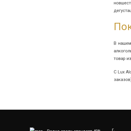
новшест
дегуста
Пок
В нашем
алкогол
товар и
С Lux A
заказов)
г.