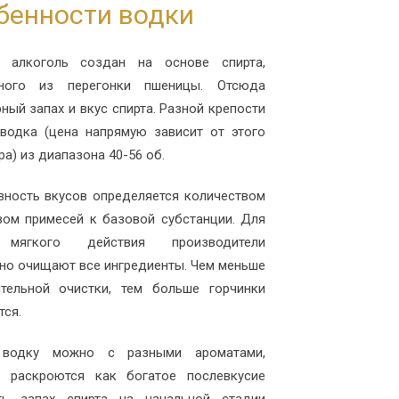
бенности водки
й алкоголь создан на основе спирта,
нного из перегонки пшеницы. Отсюда
рный запах и вкус спирта. Разной крепости
водка (цена напрямую зависит от этого
а) из диапазона 40-56 об.
вность вкусов определяется количеством
вом примесей к базовой субстанции. Для
 мягкого действия производители
но очищают все ингредиенты. Чем меньше
тельной очистки, тем больше горчинки
ся.
 водку можно с разными ароматами,
е раскроются как богатое послевкусие
ить запах спирта на начальной стадии