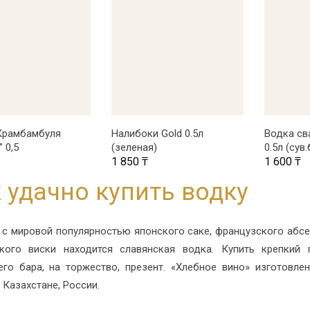
В КОРЗИНУ
В КОРЗИНУ
В
Крамбамбуля
Налибоки Gold 0.5л
Водка св
 0,5
(зеленая)
0.5л (сув.
1 850
₸
1 600
₸
 удачно купить водку
 с мировой популярностью японского саке, французского абсе
кого виски находится славянская водка. Купить крепкий
го бара, на торжество, презент. «Хлебное вино» изготовлен
 Казахстане, России.