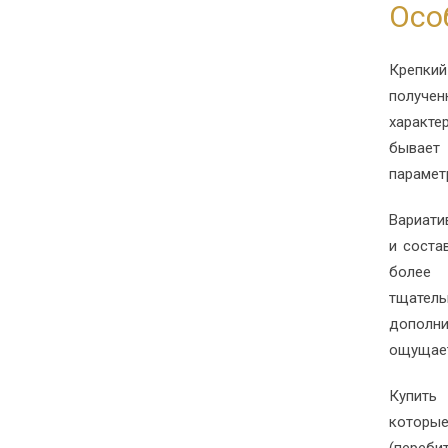
Осо
Крепки
получе
характе
бывает 
параметр
Вариати
и соста
более
тщатель
дополни
ощущает
Купить
которы
(переб