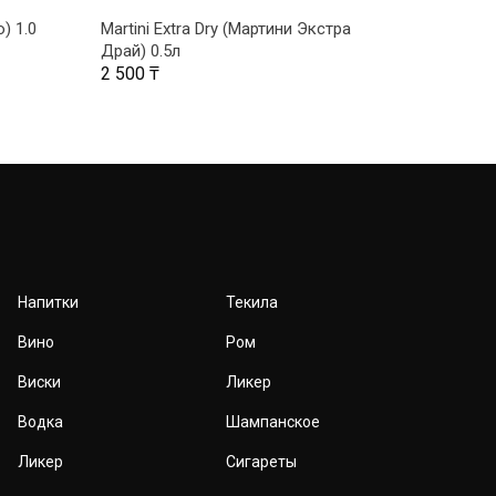
В КОРЗИНУ
) 1.0
Martini Extra Dry (Мартини Экстра
Martini 
Драй) 0.5л
4 605
₸
2 500
₸
Напитки
Текила
Вино
Ром
Виски
Ликер
Водка
Шампанское
Ликер
Сигареты