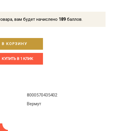
товара, вам будет начислено
189
баллов.
 sweet (Мартини Асти сладкое) 0.75
В КОРЗИНУ
КУПИТЬ В 1 КЛИК
8000570435402
Вермут