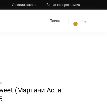
Условия заказа
Бонусная программа
0
₸
0
pp
 sweet (Мартини Асти
5