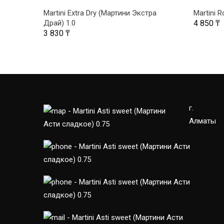
ПОДРОБНЕЕ
Martini Extra Dry (Мартини Экстра
Martini 
Драй) 1.0
4 850
₸
3 830
₸
г.
Алматы