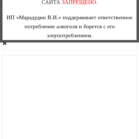
САЙТА
ЗАПРЕЩЕНО
.
CALVET MARGAUX КАЛЬВЕ МАРГО (КРАСНОЕ, СУХОЕ)
0
0,75(Л)
ИП «Марадудин В.И.» поддерживает ответственное
потребление алкоголя и борется с его
11 975 тг
злоупотреблением.