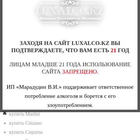
Купажированный виски
Американский виски и бурбон
Шотландский виски
Ирландский виски
Односолодовый виски
ЗАХОДЯ НА САЙТ LUXALCO.KZ ВЫ
ПОДТВЕРЖДАЕТЕ, ЧТО ВАМ ЕСТЬ
21
ГОД
Ирландские односолодовые виски
Шотландский односолодовый виски
ЛИЦАМ МЛАДШЕ 21 ГОДА ИСПОЛЬЗОВАНИЕ
купить Коньяк
САЙТА
ЗАПРЕЩЕНО
.
купить Французкий коньяк
ИП «Марадудин В.И.» поддерживает ответственное
купить Армянский коньяк
потребление алкоголя и борется с его
Казахстанский
злоупотреблением.
Купить Арманьяк
купить Martini
купить Cinzano
купить Сиропы